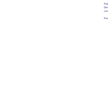
Pai
Dem
com
Pow