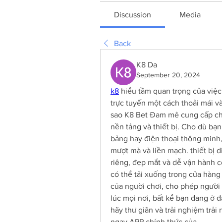
Discussion
Media
Back
K8 Da
September 20, 2024
k8
 hiểu tầm quan trọng của việc 
trực tuyến một cách thoải mái và 
sao K8 Bet Đam mê cung cấp cho
nền tảng và thiết bị. Cho dù bạn
bảng hay điện thoại thông minh,
mượt mà và liền mạch. thiết bị d
riêng, đẹp mắt và dễ vận hành c
có thể tải xuống trong cửa hàng 
của người chơi, cho phép người 
lúc mọi nơi, bất kể bạn đang ở đ
hãy thư giãn và trải nghiệm trải
ngay APP chính thức của