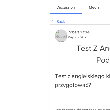
Discussion
Media
Back
Robert Yates
May 26, 2023
Test Z An
Pod
Test z angielskiego k
przygotować?
Język angielski jest jednym z n