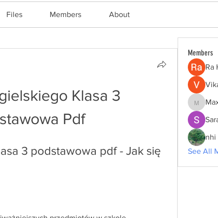
Files
Members
About
Members
Ra 
Vik
gielskiego Klasa 3 
Max
Maxine
stawowa Pdf
Sar
nhi 
lasa 3 podstawowa pdf - Jak się 
See All 
ajważniejszych przedmiotów w szkole 