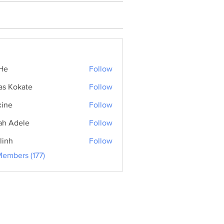
He
Follow
as Kokate
Follow
ine
Follow
ah Adele
Follow
linh
Follow
Members (177)