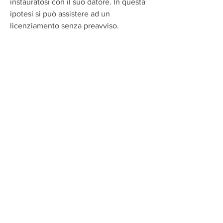
instauratosi con il suo datore. In questa 
ipotesi si può assistere ad un 
licenziamento senza preavviso.
Alla giurisprudenza spetta l'arduo 
compito di stabilire se la fattispecie 
concreta rientri in una causa di 
licenziamento per giusta causa o in una 
per giustificato motivo. In entrambi i 
casi, secondo un orientamento 
consolidato della Corte di Cassazione, 
deve mancare l'elemento della fiducia 
costitutiva di quel rapporto di lavoro.
È necessario però ricordare almeno la 
disciplina posta in essere dallo statuto 
dei lavoratori che introduceva il 
concetto di reintegrazione del 
lavoratore nel posto di lavoro nel caso 