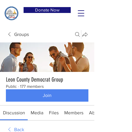
Donate Now
Groups
Leon County Democrat Group
Public
·
177 members
Join
Discussion
Media
Files
Members
About
Back